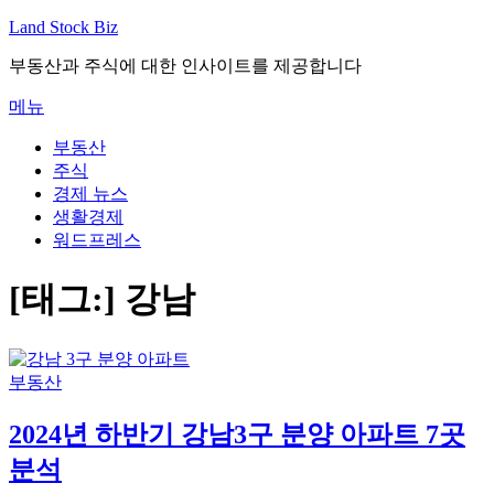
내
Land Stock Biz
용
부동산과 주식에 대한 인사이트를 제공합니다
으
로
메뉴
바
로
부동산
가
주식
기
경제 뉴스
생활경제
워드프레스
[태그:]
강남
부동산
2024년 하반기 강남3구 분양 아파트 7곳
분석