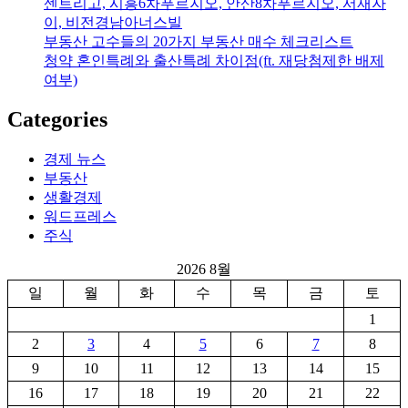
센트리고, 시흥6차푸르지오, 안산8차푸르지오, 서재자
이, 비전경남아너스빌
부동산 고수들의 20가지 부동산 매수 체크리스트
청약 혼인특례와 출산특례 차이점(ft. 재당첨제한 배제
여부)
Categories
경제 뉴스
부동산
생활경제
워드프레스
주식
2026 8월
일
월
화
수
목
금
토
1
2
3
4
5
6
7
8
9
10
11
12
13
14
15
16
17
18
19
20
21
22