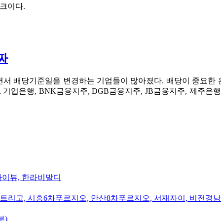
뱅크이다.
짜
면서 배당기준일을 변경하는 기업들이 많아졌다. 배당이 중요한 
 기업은행, BNK금융지주, DGB금융지주, JB금융지주, 제주은
카이뷰, 한라비발디
트리고, 시흥6차푸르지오, 안산8차푸르지오, 서재자이, 비전경
부)