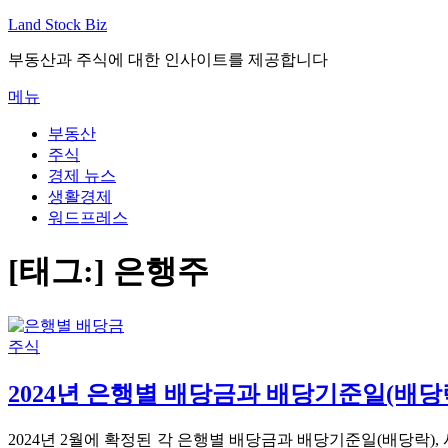
내
Land Stock Biz
용
부동산과 주식에 대한 인사이트를 제공합니다
으
로
메뉴
바
로
부동산
가
주식
기
경제 뉴스
생활경제
워드프레스
[태그:]
은행주
주식
2024년 은행별 배당금과 배당기준일(배당락
2024년 2월에 확정된 각 은행별 배당금과 배당기준일(배당락)