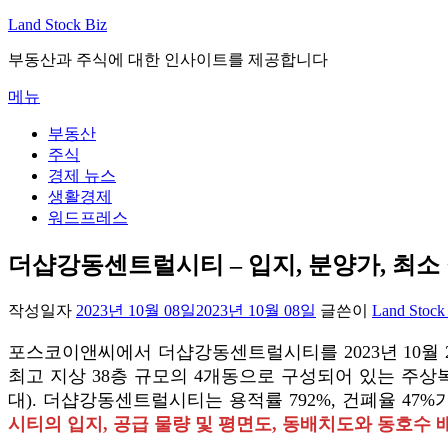
내
Land Stock Biz
용
부동산과 주식에 대한 인사이트를 제공합니다
으
로
메뉴
바
로
부동산
가
주식
기
경제 뉴스
생활경제
워드프레스
더샵강동센트럴시티 – 입지, 분양가, 최소
작성일자
2023년 10월 08일
2023년 10월 08일
글쓴이
Land Stock
포스코이앤씨에서 더샵강동센트럴시티를 2023년 10월 2
최고 지상 38층 규모의 4개동으로 구성되어 있는 주상
대). 더샵강동센트럴시티는 용적률 792%, 건폐율 47%
시티의 입지, 공급 물량 및 평면도, 동배치도와 동호수 배