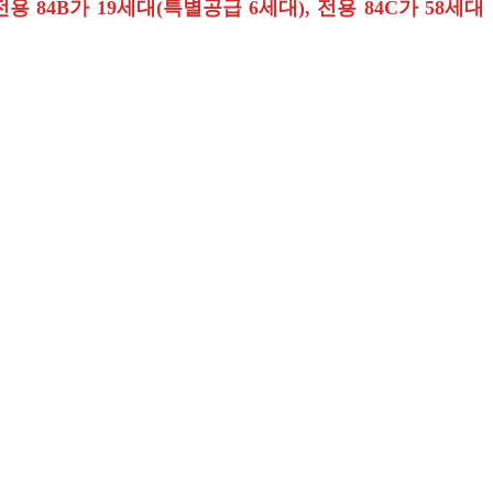
전용 84B가 19세대(특별공급 6세대), 전용 84C가 58세대