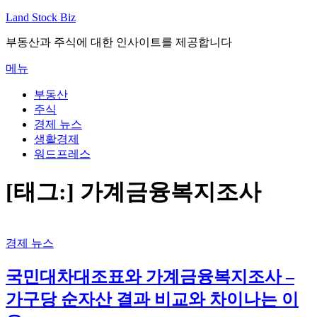
내
Land Stock Biz
용
부동산과 주식에 대한 인사이트를 제공합니다
으
로
메뉴
바
로
부동산
가
주식
기
경제 뉴스
생활경제
워드프레스
[태그:]
가계금융복지조사
경제 뉴스
국민대차대조표와 가계금융복지조사 –
가구당 순자산 결과 비교와 차이나는 이