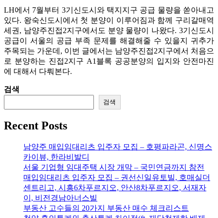
LH에서 7월부터 3기신도시와 택지지구 공급 물량을 쏟아내고
있다. 왕숙신도시에서 첫 분양이 이루어짐과 함께 구리갈매역
세권, 남양주진접2지구에서도 분양 물량이 나왔다. 3기신도시
공급이 서울의 공급 부족 문제를 해결해줄 수 있을지 귀추가
주목되는 가운데, 이번 글에서는 남양주진접2지구에서 처음으
로 분양하는 진접2지구 A1블록 공공분양의 입지와 안전마진
에 대해서 다뤄본다.
검색
검색
Recent Posts
남양주 매입임대리츠 입주자 모집 – 호평파라곤, 신명스
카이뷰, 한라비발디
서울 기업형 임대주택 시장 개막 – 국민연금까지 참전
매입임대리츠 입주자 모집 – 권선신일유토빌, 호매실더
센트리고, 시흥6차푸르지오, 안산8차푸르지오, 서재자
이, 비전경남아너스빌
부동산 고수들의 20가지 부동산 매수 체크리스트