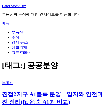
내
Land Stock Biz
용
부동산과 주식에 대한 인사이트를 제공합니다
으
로
메뉴
바
로
부동산
가
주식
기
경제 뉴스
생활경제
워드프레스
[태그:]
공공분양
부동산
진접2지구 A1블록 분양 – 입지와 안전마
진 정리(ft. 왕숙 A1과 비교)