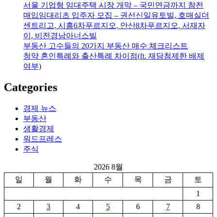
서울 기업형 임대주택 시장 개막 – 국민연금까지 참전
매입임대리츠 입주자 모집 – 권선신일유토빌, 호매실더
센트리고, 시흥6차푸르지오, 안산8차푸르지오, 서재자
이, 비전경남아너스빌
부동산 고수들의 20가지 부동산 매수 체크리스트
청약 혼인특례와 출산특례 차이점(ft. 재당첨제한 배제
여부)
Categories
경제 뉴스
부동산
생활경제
워드프레스
주식
2026 8월
일
월
화
수
목
금
토
1
2
3
4
5
6
7
8