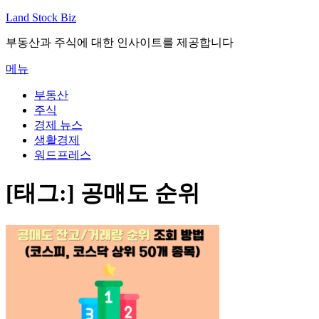
내
Land Stock Biz
용
부동산과 주식에 대한 인사이트를 제공합니다
으
로
메뉴
바
로
부동산
가
주식
기
경제 뉴스
생활경제
워드프레스
[태그:]
공매도 순위