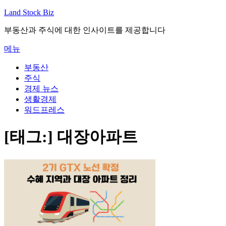
내
Land Stock Biz
용
부동산과 주식에 대한 인사이트를 제공합니다
으
로
메뉴
바
로
부동산
가
주식
기
경제 뉴스
생활경제
워드프레스
[태그:]
대장아파트