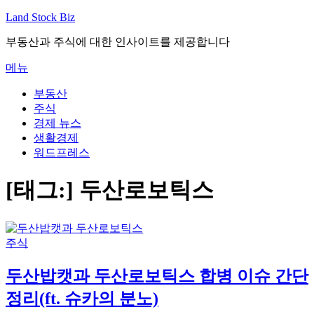
내
Land Stock Biz
용
부동산과 주식에 대한 인사이트를 제공합니다
으
로
메뉴
바
로
부동산
가
주식
기
경제 뉴스
생활경제
워드프레스
[태그:]
두산로보틱스
주식
두산밥캣과 두산로보틱스 합병 이슈 간단
정리(ft. 슈카의 분노)