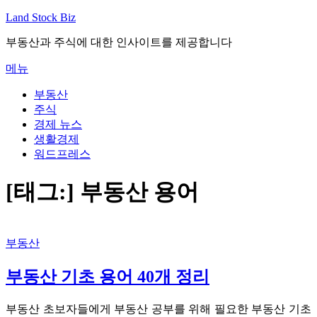
내
Land Stock Biz
용
부동산과 주식에 대한 인사이트를 제공합니다
으
로
메뉴
바
로
부동산
가
주식
기
경제 뉴스
생활경제
워드프레스
[태그:]
부동산 용어
부동산
부동산 기초 용어 40개 정리
부동산 초보자들에게 부동산 공부를 위해 필요한 부동산 기초