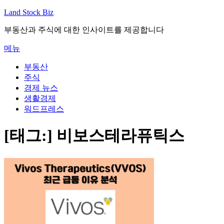
내
Land Stock Biz
용
부동산과 주식에 대한 인사이트를 제공합니다
으
로
메뉴
바
로
부동산
가
주식
기
경제 뉴스
생활경제
워드프레스
[태그:]
비보스테라퓨틱스