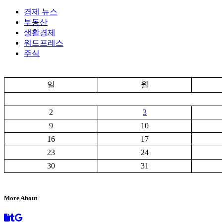
경제 뉴스
부동산
생활경제
워드프레스
주식
일
월
2
3
9
10
16
17
23
24
30
31
More About