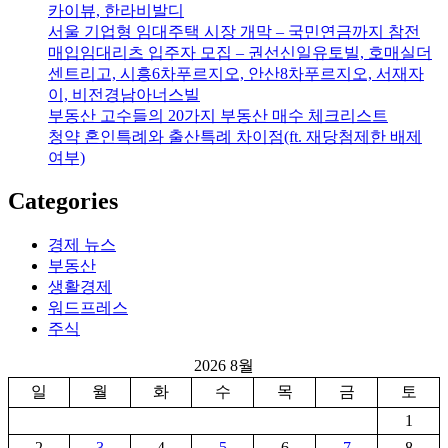
카이뷰, 한라비발디
서울 기업형 임대주택 시장 개막 – 국민연금까지 참전
매입임대리츠 입주자 모집 – 권선신일유토빌, 호매실더
센트리고, 시흥6차푸르지오, 안산8차푸르지오, 서재자
이, 비전경남아너스빌
부동산 고수들의 20가지 부동산 매수 체크리스트
청약 혼인특례와 출산특례 차이점(ft. 재당첨제한 배제
여부)
Categories
경제 뉴스
부동산
생활경제
워드프레스
주식
2026 8월
일
월
화
수
목
금
토
1
2
3
4
5
6
7
8