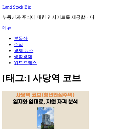
내
Land Stock Biz
용
부동산과 주식에 대한 인사이트를 제공합니다
으
로
메뉴
바
로
부동산
가
주식
기
경제 뉴스
생활경제
워드프레스
[태그:]
사당역 코브