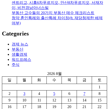
센트리고, 시흥6차푸르지오, 안산8차푸르지오, 서재자
이, 비전경남아너스빌
부동산 고수들의 20가지 부동산 매수 체크리스트
청약 혼인특례와 출산특례 차이점(ft. 재당첨제한 배제
여부)
Categories
경제 뉴스
부동산
생활경제
워드프레스
주식
2026 8월
일
월
화
수
목
금
토
1
2
3
4
5
6
7
8
9
10
11
12
13
14
15
16
17
18
19
20
21
22