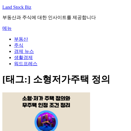
내
Land Stock Biz
용
부동산과 주식에 대한 인사이트를 제공합니다
으
로
메뉴
바
로
부동산
가
주식
기
경제 뉴스
생활경제
워드프레스
[태그:]
소형저가주택 정의