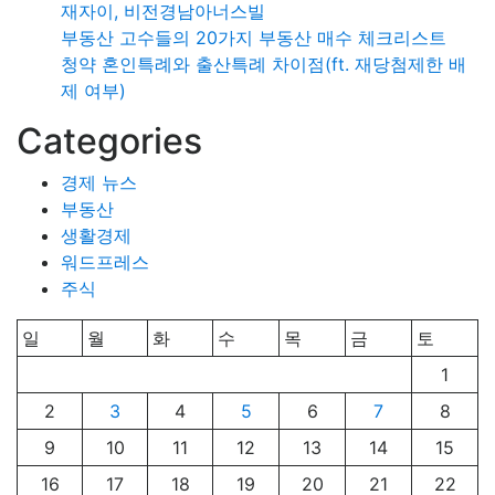
재자이, 비전경남아너스빌
부동산 고수들의 20가지 부동산 매수 체크리스트
청약 혼인특례와 출산특례 차이점(ft. 재당첨제한 배
제 여부)
Categories
경제 뉴스
부동산
생활경제
워드프레스
주식
일
월
화
수
목
금
토
1
2
3
4
5
6
7
8
9
10
11
12
13
14
15
16
17
18
19
20
21
22