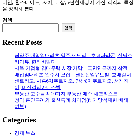
미안, 힐스테이트, 자이, 더샵, e편한세상이 가진 각각의 특징
을 정리해 본다.
검색
검색
Recent Posts
남양주 매입임대리츠 입주자 모집 – 호평파라곤, 신명스
카이뷰, 한라비발디
서울 기업형 임대주택 시장 개막 – 국민연금까지 참전
매입임대리츠 입주자 모집 – 권선신일유토빌, 호매실더
센트리고, 시흥6차푸르지오, 안산8차푸르지오, 서재자
이, 비전경남아너스빌
부동산 고수들의 20가지 부동산 매수 체크리스트
청약 혼인특례와 출산특례 차이점(ft. 재당첨제한 배제
여부)
Categories
경제 뉴스