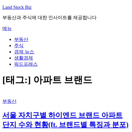
내
Land Stock Biz
용
부동산과 주식에 대한 인사이트를 제공합니다
으
로
메뉴
바
로
부동산
가
주식
기
경제 뉴스
생활경제
워드프레스
[태그:]
아파트 브랜드
부동산
서울 자치구별 하이엔드 브랜드 아파트
단지 수와 현황(ft. 브랜드별 특징과 분포)