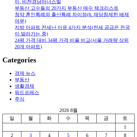
이, 비전경남아너스빌
부동산 고수들의 20가지 부동산 매수 체크리스트
청약 혼인특례와 출산특례 차이점(ft. 재당첨제한 배제
여부)
지방 아파트 전세난 이유 4가지 분석(전세 공급은 전국
이 말라가는 중)
24평 가격 대비 34평 가격 비율 비교(서울 거래량 상위
20개 아파트)
Categories
경제 뉴스
부동산
생활경제
워드프레스
주식
2026 8월
일
월
화
수
목
금
토
1
2
3
4
5
6
7
8