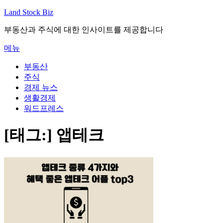
내
Land Stock Biz
용
부동산과 주식에 대한 인사이트를 제공합니다
으
로
메뉴
바
로
부동산
가
주식
기
경제 뉴스
생활경제
워드프레스
[태그:]
앱테크