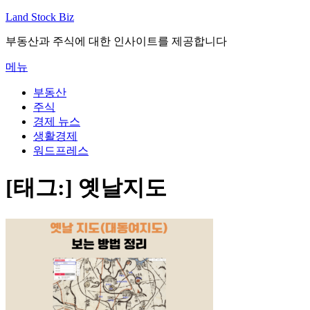
내
Land Stock Biz
용
부동산과 주식에 대한 인사이트를 제공합니다
으
로
메뉴
바
로
부동산
가
주식
기
경제 뉴스
생활경제
워드프레스
[태그:]
옛날지도