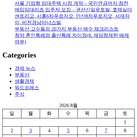
서울 기업형 임대주택 시장 개막 – 국민연금까지 참전
매입임대리츠 입주자 모집 – 권선신일유토빌, 호매실더
센트리고, 시흥6차푸르지오, 안산8차푸르지오, 서재자
이, 비전경남아너스빌
부동산 고수들의 20가지 부동산 매수 체크리스트
청약 혼인특례와 출산특례 차이점(ft. 재당첨제한 배제
여부)
Categories
경제 뉴스
부동산
생활경제
워드프레스
주식
2026 8월
일
월
화
수
목
금
토
1
2
3
4
5
6
7
8