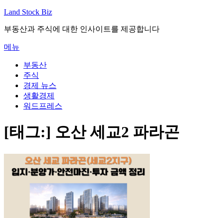
내
Land Stock Biz
용
부동산과 주식에 대한 인사이트를 제공합니다
으
로
메뉴
바
로
부동산
가
주식
기
경제 뉴스
생활경제
워드프레스
[태그:]
오산 세교2 파라곤