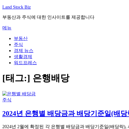
내
Land Stock Biz
용
부동산과 주식에 대한 인사이트를 제공합니다
으
로
메뉴
바
로
부동산
가
주식
기
경제 뉴스
생활경제
워드프레스
[태그:]
은행배당
주식
2024년 은행별 배당금과 배당기준일(배당락
2024년 2월에 확정된 각 은행별 배당금과 배당기준일(배당락)