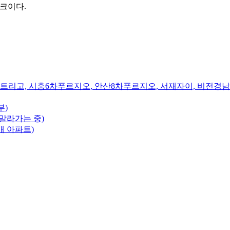
뱅크이다.
트리고, 시흥6차푸르지오, 안산8차푸르지오, 서재자이, 비전경
부)
말라가는 중)
개 아파트)