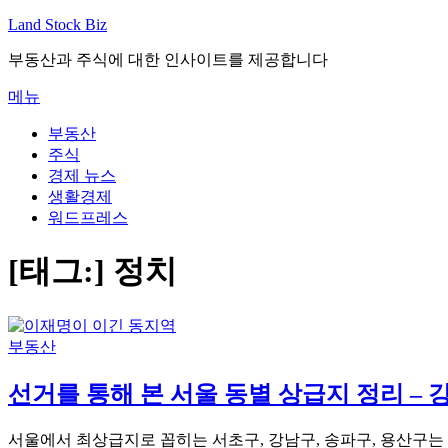
내
Land Stock Biz
용
부동산과 주식에 대한 인사이트를 제공합니다
으
로
메뉴
바
로
부동산
가
주식
기
경제 뉴스
생활경제
워드프레스
[태그:]
정치
부동산
선거를 통해 본 서울 동별 상급지 정리 –
서울에서 최상급지로 꼽히는 서초구, 강남구, 송파구, 용산구는