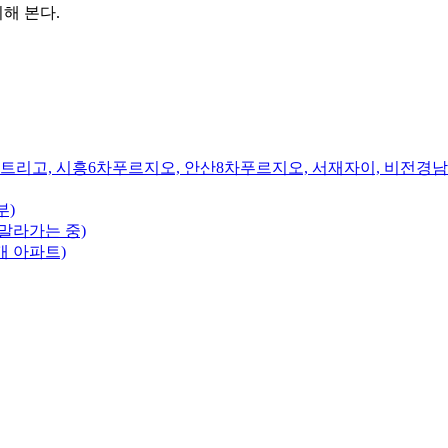
해 본다.
트리고, 시흥6차푸르지오, 안산8차푸르지오, 서재자이, 비전경
부)
말라가는 중)
개 아파트)