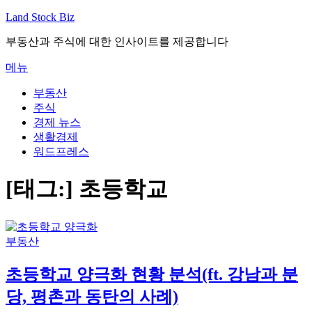
내
Land Stock Biz
용
부동산과 주식에 대한 인사이트를 제공합니다
으
로
메뉴
바
로
부동산
가
주식
기
경제 뉴스
생활경제
워드프레스
[태그:]
초등학교
부동산
초등학교 양극화 현황 분석(ft. 강남과 분
당, 평촌과 동탄의 사례)