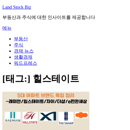
내
Land Stock Biz
용
부동산과 주식에 대한 인사이트를 제공합니다
으
로
메뉴
바
로
부동산
가
주식
기
경제 뉴스
생활경제
워드프레스
[태그:]
힐스테이트