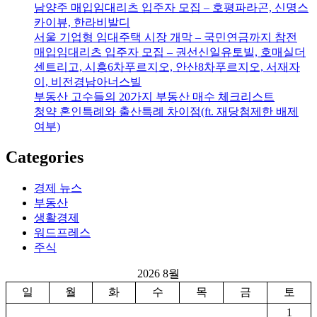
남양주 매입임대리츠 입주자 모집 – 호평파라곤, 신명스
카이뷰, 한라비발디
서울 기업형 임대주택 시장 개막 – 국민연금까지 참전
매입임대리츠 입주자 모집 – 권선신일유토빌, 호매실더
센트리고, 시흥6차푸르지오, 안산8차푸르지오, 서재자
이, 비전경남아너스빌
부동산 고수들의 20가지 부동산 매수 체크리스트
청약 혼인특례와 출산특례 차이점(ft. 재당첨제한 배제
여부)
Categories
경제 뉴스
부동산
생활경제
워드프레스
주식
2026 8월
일
월
화
수
목
금
토
1