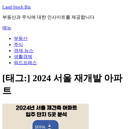
내
Land Stock Biz
용
부동산과 주식에 대한 인사이트를 제공합니다
으
로
메뉴
바
로
부동산
가
주식
기
경제 뉴스
생활경제
워드프레스
[태그:]
2024 서울 재개발 아파
트