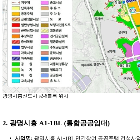
광명시흥신도시 s2-6블록 위치
2. 광명시흥 A1-1BL (통합공공임대)
사업명:
광명시흥 A1-1BL 민간참여 공공주택 건설사