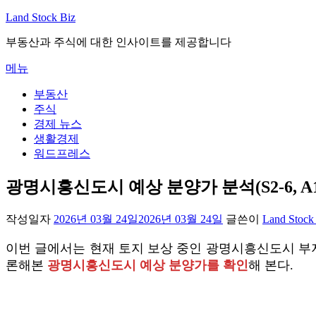
내
Land Stock Biz
용
부동산과 주식에 대한 인사이트를 제공합니다
으
로
메뉴
바
로
부동산
가
주식
기
경제 뉴스
생활경제
워드프레스
광명시흥신도시 예상 분양가 분석(S2-6, A1-1,
작성일자
2026년 03월 24일
2026년 03월 24일
글쓴이
Land Stock
이번 글에서는 현재 토지 보상 중인 광명시흥신도시 부지에 들어
론해본
광명시흥신도시 예상 분양가를 확인
해 본다.