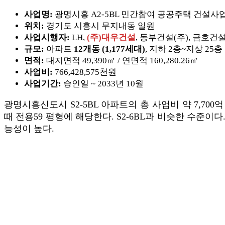
사업명:
광명시흥 A2-5BL 민간참여 공공주택 건설사
위치:
경기도 시흥시 무지내동 일원
사업시행자:
LH,
(주)대우건설
, 동부건설(주), 금호건
규모:
아파트
12개동 (1,177세대)
, 지하 2층~지상 25층
면적:
대지면적 49,390㎡ / 연면적 160,280.26㎡
사업비:
766,428,575천원
사업기간:
승인일 ~ 2033년 10월
광명시흥신도시 S2-5BL 아파트의 총 사업비 약 7,70
때 전용59 평형에 해당한다. S2-6BL과 비슷한 수준이
능성이 높다.