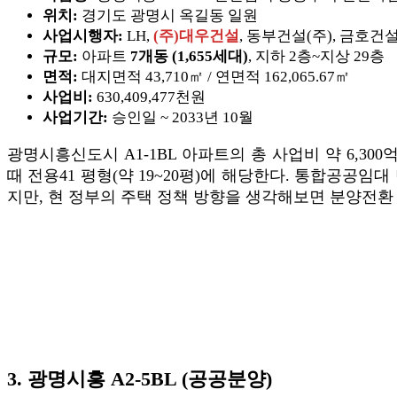
위치:
경기도 광명시 옥길동 일원
사업시행자:
LH,
(주)대우건설
, 동부건설(주), 금호건
규모:
아파트
7개동 (1,655세대)
, 지하 2층~지상 29층
면적:
대지면적 43,710㎡ / 연면적 162,065.67㎡
사업비:
630,409,477천원
사업기간:
승인일 ~ 2033년 10월
광명시흥신도시 A1-1BL 아파트의 총 사업비 약 6,3
때 전용41 평형(약 19~20평)에 해당한다. 통합공공
지만, 현 정부의 주택 정책 방향을 생각해보면 분양전환
3. 광명시흥 A2-5BL (공공분양)