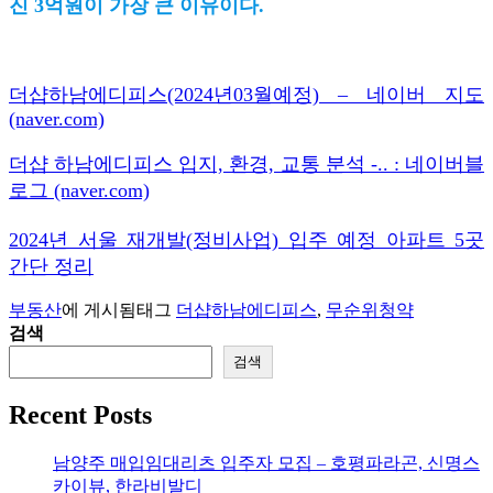
진 3억원이 가장 큰 이유이다.
더샵하남에디피스(2024년03월예정) – 네이버 지도
(naver.com)
더샵 하남에디피스 입지, 환경, 교통 분석 -.. : 네이버블
로그 (naver.com)
2024년 서울 재개발(정비사업) 입주 예정 아파트 5곳
간단 정리
부동산
에 게시됨
태그
더샵하남에디피스
,
무순위청약
검색
검색
Recent Posts
남양주 매입임대리츠 입주자 모집 – 호평파라곤, 신명스
카이뷰, 한라비발디