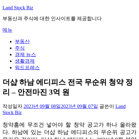
내
Land Stock Biz
용
부동산과 주식에 대한 인사이트를 제공합니다
으
로
메뉴
바
로
부동산
가
주식
기
경제 뉴스
생활경제
워드프레스
더샵 하남 에디피스 전국 무순위 청약 정
리 – 안전마진 3억 원
작성일자
2023년 09월 08일
2023년 09월 07일
글쓴이
Land
Stock Biz
청약홈에 무조건 넣어야 할 청약 공고가 하나 올라왔
다. 하남에 있는 더샵 하남 에디피스의 무순위 공고가