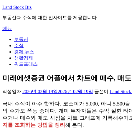
내
Land Stock Biz
용
부동산과 주식에 대한 인사이트를 제공합니다
으
로
메뉴
바
로
부동산
가
주식
기
경제 뉴스
생활경제
워드프레스
미래에셋증권 어플에서 차트에 매수, 매도
작성일자
2026년 02월 19일
2026년 02월 19일
글쓴이
Land Stock
국내 주식이 아주 핫하다. 코스피가 5,000, 아니 5,50
의 주가도 폭등 중이다. 개미 투자자들은 수익 실현 타
주거나 매수와 매도 시점을 차트 그래프에 기록해주기도
지를 조회하는 방법을 정리
해 본다.