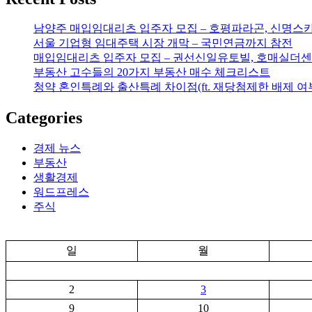
남양주 매입임대리츠 입주자 모집 – 호평파라곤, 신명스
서울 기업형 임대주택 시장 개막 – 국민연금까지 참전
매입임대리츠 입주자 모집 – 권선신일유토빌, 호매실더센
부동산 고수들의 20가지 부동산 매수 체크리스트
청약 혼인특례와 출산특례 차이점(ft. 재당첨제한 배제 여
Categories
경제 뉴스
부동산
생활경제
워드프레스
주식
일
월
2
3
9
10