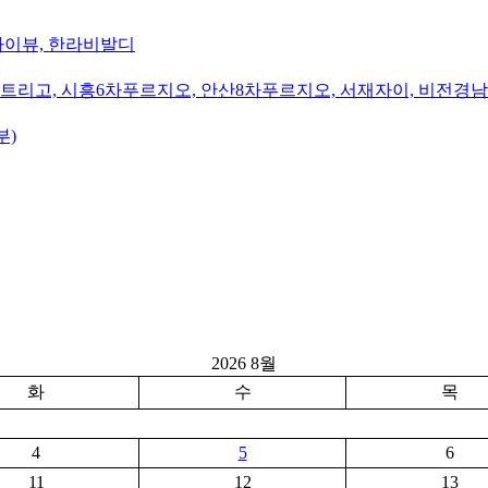
카이뷰, 한라비발디
트리고, 시흥6차푸르지오, 안산8차푸르지오, 서재자이, 비전경
부)
2026 8월
화
수
목
4
5
6
11
12
13