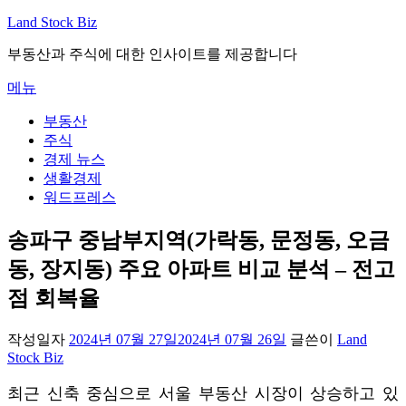
내
Land Stock Biz
용
부동산과 주식에 대한 인사이트를 제공합니다
으
로
메뉴
바
로
부동산
가
주식
기
경제 뉴스
생활경제
워드프레스
송파구 중남부지역(가락동, 문정동, 오금
동, 장지동) 주요 아파트 비교 분석 – 전고
점 회복율
작성일자
2024년 07월 27일
2024년 07월 26일
글쓴이
Land
Stock Biz
최근 신축 중심으로 서울 부동산 시장이 상승하고 있