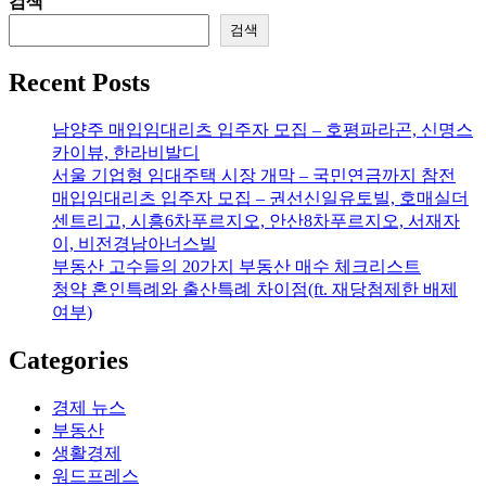
검색
검색
Recent Posts
남양주 매입임대리츠 입주자 모집 – 호평파라곤, 신명스
카이뷰, 한라비발디
서울 기업형 임대주택 시장 개막 – 국민연금까지 참전
매입임대리츠 입주자 모집 – 권선신일유토빌, 호매실더
센트리고, 시흥6차푸르지오, 안산8차푸르지오, 서재자
이, 비전경남아너스빌
부동산 고수들의 20가지 부동산 매수 체크리스트
청약 혼인특례와 출산특례 차이점(ft. 재당첨제한 배제
여부)
Categories
경제 뉴스
부동산
생활경제
워드프레스