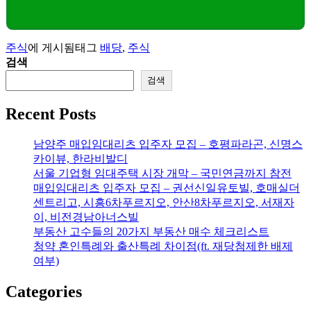
주식
에 게시됨
태그
배당
,
주식
검색
검색
Recent Posts
남양주 매입임대리츠 입주자 모집 – 호평파라곤, 신명스
카이뷰, 한라비발디
서울 기업형 임대주택 시장 개막 – 국민연금까지 참전
매입임대리츠 입주자 모집 – 권선신일유토빌, 호매실더
센트리고, 시흥6차푸르지오, 안산8차푸르지오, 서재자
이, 비전경남아너스빌
부동산 고수들의 20가지 부동산 매수 체크리스트
청약 혼인특례와 출산특례 차이점(ft. 재당첨제한 배제
여부)
Categories