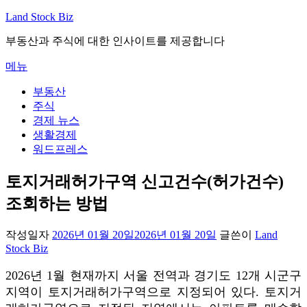
내
Land Stock Biz
용
부동산과 주식에 대한 인사이트를 제공합니다
으
로
메뉴
바
로
부동산
가
주식
기
경제 뉴스
생활경제
워드프레스
토지거래허가구역 신고건수(허가건수)
조회하는 방법
작성일자
2026년 01월 20일
2026년 01월 20일
글쓴이
Land
Stock Biz
2026년 1월 현재까지 서울 전역과 경기도 12개 시군구
지역이 토지거래허가구역으로 지정되어 있다. 토지거