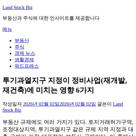
내
Land Stock Biz
용
부동산과 주식에 대한 인사이트를 제공합니다
으
로
메뉴
바
로
부동산
가
주식
기
경제 뉴스
생활경제
워드프레스
투기과열지구 지정이 정비사업(재개발,
재건축)에 미치는 영향 6가지
작성일자
2026년 02월 02일
2026년 02월 02일
글쓴이
Land
Stock Biz
부동산 규제에도 여러 가지가 있다. 토지거래허가구역,
조정대상지역, 투기과열지구 같은 규제 지역 지정과 대