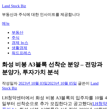
내
Land Stock Biz
용
부동산과 주식에 대한 인사이트를 제공합니다
으
로
메뉴
바
로
부동산
가
주식
기
경제 뉴스
생활경제
워드프레스
화성 비봉 A3블록 선착순 분양 – 전망과
분양가, 투자가치 분석
작성일자
2023년 10월 03일
2023년 10월 05일
글쓴이
Land
Stock Biz
LH청약센터에서 화성 비봉 A3블록의 입주자를 10월 4
일부터 선착순으로 추가 모집한다고 공고했다(
LH청약