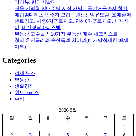
카이뷰, 한라비발디
서울 기업형 임대주택 시장 개막 – 국민연금까지 참전
매입임대리츠 입주자 모집 – 권선신일유토빌, 호매실더
센트리고, 시흥6차푸르지오, 안산8차푸르지오, 서재자
이, 비전경남아너스빌
부동산 고수들의 20가지 부동산 매수 체크리스트
청약 혼인특례와 출산특례 차이점(ft. 재당첨제한 배제
여부)
Categories
경제 뉴스
부동산
생활경제
워드프레스
주식
2026 8월
일
월
화
수
목
금
토
1
2
3
4
5
6
7
8