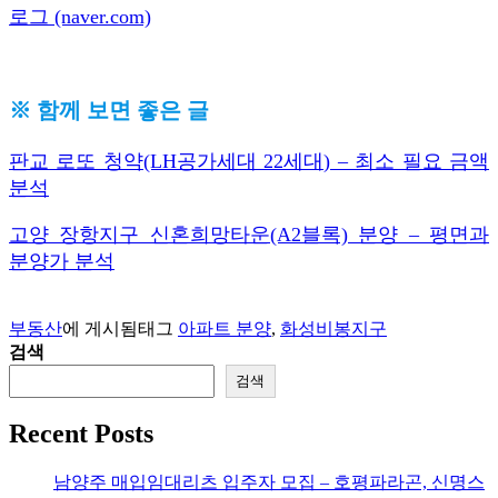
로그 (naver.com)
※ 함께 보면 좋은 글
판교 로또 청약(LH공가세대 22세대) – 최소 필요 금액
분석
고양 장항지구 신혼희망타운(A2블록) 분양 – 평면과
분양가 분석
부동산
에 게시됨
태그
아파트 분양
,
화성비봉지구
검색
검색
Recent Posts
남양주 매입임대리츠 입주자 모집 – 호평파라곤, 신명스