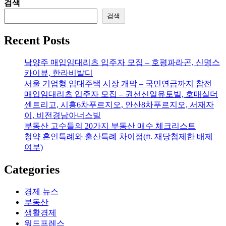
검색
검색
Recent Posts
남양주 매입임대리츠 입주자 모집 – 호평파라곤, 신명스
카이뷰, 한라비발디
서울 기업형 임대주택 시장 개막 – 국민연금까지 참전
매입임대리츠 입주자 모집 – 권선신일유토빌, 호매실더
센트리고, 시흥6차푸르지오, 안산8차푸르지오, 서재자
이, 비전경남아너스빌
부동산 고수들의 20가지 부동산 매수 체크리스트
청약 혼인특례와 출산특례 차이점(ft. 재당첨제한 배제
여부)
Categories
경제 뉴스
부동산
생활경제
워드프레스