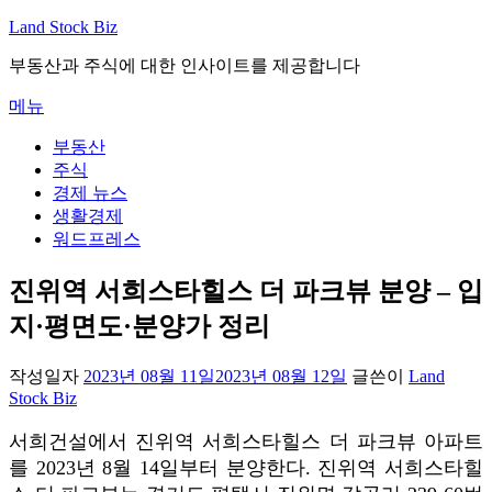
내
Land Stock Biz
용
부동산과 주식에 대한 인사이트를 제공합니다
으
로
메뉴
바
로
부동산
가
주식
기
경제 뉴스
생활경제
워드프레스
진위역 서희스타힐스 더 파크뷰 분양 – 입
지·평면도·분양가 정리
작성일자
2023년 08월 11일
2023년 08월 12일
글쓴이
Land
Stock Biz
서희건설에서 진위역 서희스타힐스 더 파크뷰 아파트
를 2023년 8월 14일부터 분양한다. 진위역 서희스타힐