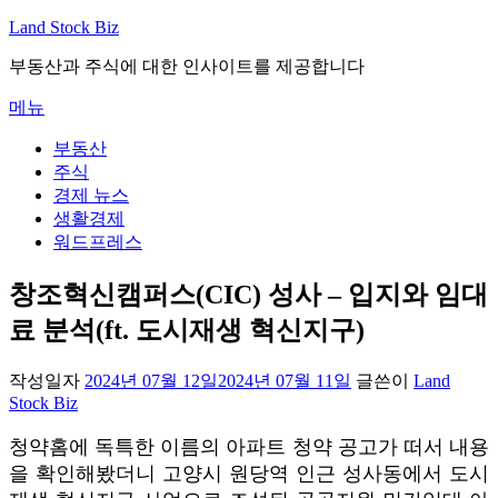
내
Land Stock Biz
용
부동산과 주식에 대한 인사이트를 제공합니다
으
로
메뉴
바
로
부동산
가
주식
기
경제 뉴스
생활경제
워드프레스
창조혁신캠퍼스(CIC) 성사 – 입지와 임대
료 분석(ft. 도시재생 혁신지구)
작성일자
2024년 07월 12일
2024년 07월 11일
글쓴이
Land
Stock Biz
청약홈에 독특한 이름의 아파트 청약 공고가 떠서 내용
을 확인해봤더니 고양시 원당역 인근 성사동에서 도시