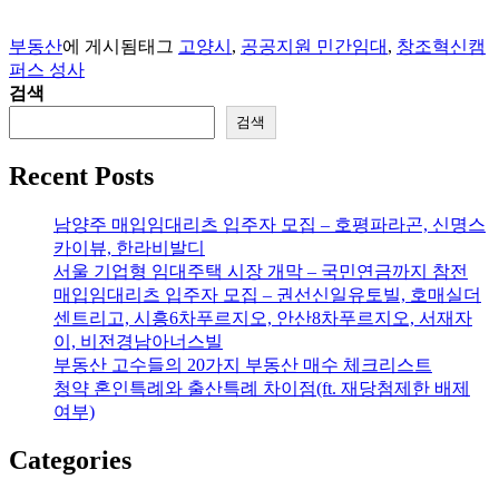
부동산
에 게시됨
태그
고양시
,
공공지원 민간임대
,
창조혁신캠
퍼스 성사
검색
검색
Recent Posts
남양주 매입임대리츠 입주자 모집 – 호평파라곤, 신명스
카이뷰, 한라비발디
서울 기업형 임대주택 시장 개막 – 국민연금까지 참전
매입임대리츠 입주자 모집 – 권선신일유토빌, 호매실더
센트리고, 시흥6차푸르지오, 안산8차푸르지오, 서재자
이, 비전경남아너스빌
부동산 고수들의 20가지 부동산 매수 체크리스트
청약 혼인특례와 출산특례 차이점(ft. 재당첨제한 배제
여부)
Categories