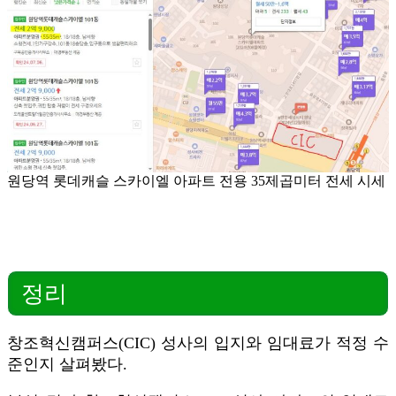
원당역 롯데캐슬 스카이엘 아파트 전용 35제곱미터 전세 시세
정리
창조혁신캠퍼스(CIC) 성사의 입지와 임대료가 적정 수
준인지 살펴봤다.