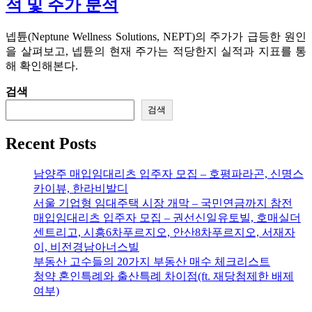
적 및 주가 분석
넵튠(Neptune Wellness Solutions, NEPT)의 주가가 급등한 원인
을 살펴보고, 넵튠의 현재 주가는 적당한지 실적과 지표를 통
해 확인해본다.
검색
검색
Recent Posts
남양주 매입임대리츠 입주자 모집 – 호평파라곤, 신명스
카이뷰, 한라비발디
서울 기업형 임대주택 시장 개막 – 국민연금까지 참전
매입임대리츠 입주자 모집 – 권선신일유토빌, 호매실더
센트리고, 시흥6차푸르지오, 안산8차푸르지오, 서재자
이, 비전경남아너스빌
부동산 고수들의 20가지 부동산 매수 체크리스트
청약 혼인특례와 출산특례 차이점(ft. 재당첨제한 배제
여부)