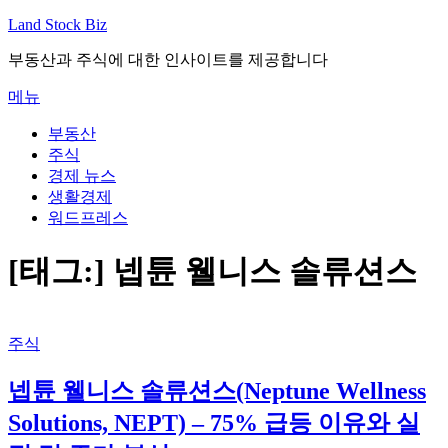
내
Land Stock Biz
용
부동산과 주식에 대한 인사이트를 제공합니다
으
로
메뉴
바
로
부동산
가
주식
기
경제 뉴스
생활경제
워드프레스
[태그:]
넵튠 웰니스 솔류션스
주식
넵튠 웰니스 솔류션스(Neptune Wellness
Solutions, NEPT) – 75% 급등 이유와 실