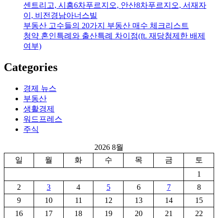
센트리고, 시흥6차푸르지오, 안산8차푸르지오, 서재자
이, 비전경남아너스빌
부동산 고수들의 20가지 부동산 매수 체크리스트
청약 혼인특례와 출산특례 차이점(ft. 재당첨제한 배제
여부)
Categories
경제 뉴스
부동산
생활경제
워드프레스
주식
2026 8월
일
월
화
수
목
금
토
1
2
3
4
5
6
7
8
9
10
11
12
13
14
15
16
17
18
19
20
21
22