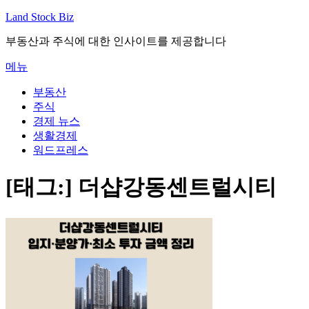
내
Land Stock Biz
용
부동산과 주식에 대한 인사이트를 제공합니다
으
로
메뉴
바
로
부동산
가
주식
기
경제 뉴스
생활경제
워드프레스
[태그:]
더샵강동센트럴시티