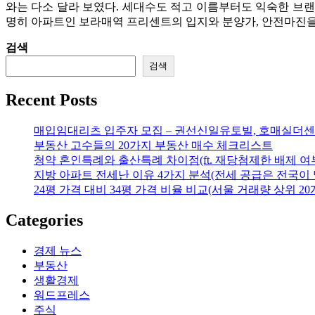
와는 다소 달라 보였다. 세대수도 적고 이름부터도 익숙한 브랜드
명히 아파트인 보라매역 프리센트의 입지와 분양가, 안전마진을
검색
검색
Recent Posts
매입임대리츠 입주자 모집 – 권선신일유토빌, 호매실더센
부동산 고수들의 20가지 부동산 매수 체크리스트
청약 혼인특례와 출산특례 차이점(ft. 재당첨제한 배제 여
지방 아파트 전세난 이유 4가지 분석(전세 공급은 전국이 
24평 가격 대비 34평 가격 비율 비교(서울 거래량 상위 20
Categories
경제 뉴스
부동산
생활경제
워드프레스
주식