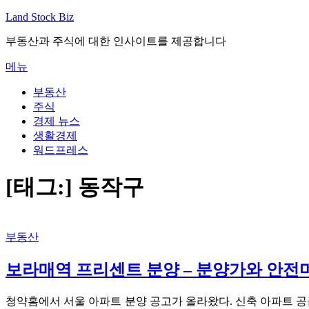
내
Land Stock Biz
용
부동산과 주식에 대한 인사이트를 제공합니다
으
로
메뉴
바
로
부동산
가
주식
기
경제 뉴스
생활경제
워드프레스
[태그:]
동작구
부동산
보라매역 프리센트 분양 – 분양가와 안전마진
청약홈에서 서울 아파트 분양 공고가 올라왔다. 신축 아파트 공