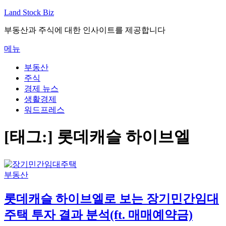
내
Land Stock Biz
용
부동산과 주식에 대한 인사이트를 제공합니다
으
로
메뉴
바
로
부동산
가
주식
기
경제 뉴스
생활경제
워드프레스
[태그:]
롯데캐슬 하이브엘
부동산
롯데캐슬 하이브엘로 보는 장기민간임대
주택 투자 결과 분석(ft. 매매예약금)