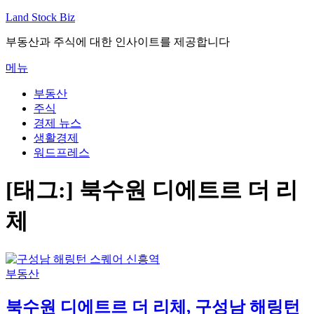
내
Land Stock Biz
용
부동산과 주식에 대한 인사이트를 제공합니다
으
로
메뉴
바
로
부동산
가
주식
기
경제 뉴스
생활경제
워드프레스
[태그:]
북수원 디에트르 더 리
체
부동산
북수원 디에트르 더 리체, 구성남 해링턴