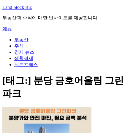
내
Land Stock Biz
용
부동산과 주식에 대한 인사이트를 제공합니다
으
로
메뉴
바
로
부동산
가
주식
기
경제 뉴스
생활경제
워드프레스
[태그:]
분당 금호어울림 그린
파크