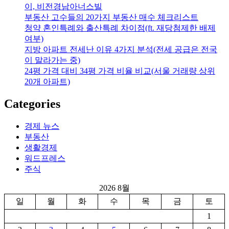
이, 비전경남아너스빌
부동산 고수들의 20가지 부동산 매수 체크리스트
청약 혼인특례와 출산특례 차이점(ft. 재당첨제한 배제
여부)
지방 아파트 전세난 이유 4가지 분석(전세 공급은 전국
이 말라가는 중)
24평 가격 대비 34평 가격 비율 비교(서울 거래량 상위
20개 아파트)
Categories
경제 뉴스
부동산
생활경제
워드프레스
주식
2026 8월
일
월
화
수
목
금
토
1