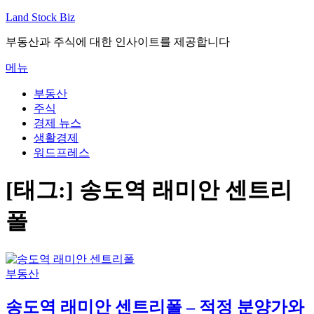
내
Land Stock Biz
용
부동산과 주식에 대한 인사이트를 제공합니다
으
로
메뉴
바
로
부동산
가
주식
기
경제 뉴스
생활경제
워드프레스
[태그:]
송도역 래미안 센트리
폴
부동산
송도역 래미안 센트리폴 – 적정 분양가와