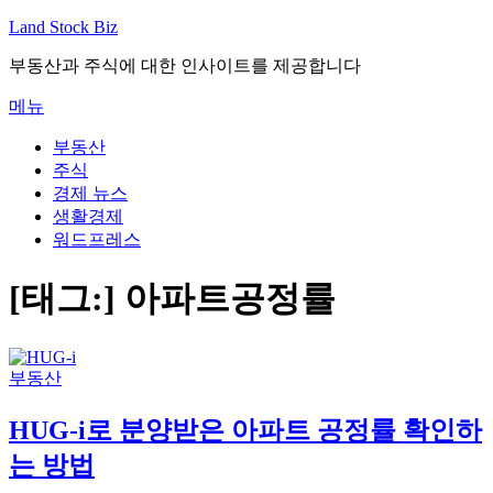
내
Land Stock Biz
용
부동산과 주식에 대한 인사이트를 제공합니다
으
로
메뉴
바
로
부동산
가
주식
기
경제 뉴스
생활경제
워드프레스
[태그:]
아파트공정률
부동산
HUG-i로 분양받은 아파트 공정률 확인하
는 방법