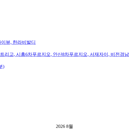
카이뷰, 한라비발디
트리고, 시흥6차푸르지오, 안산8차푸르지오, 서재자이, 비전경
부)
2026 8월