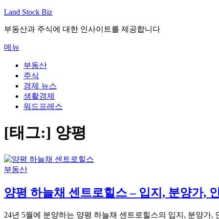
내
Land Stock Biz
용
부동산과 주식에 대한 인사이트를 제공합니다
으
로
메뉴
바
로
부동산
가
주식
기
경제 뉴스
생활경제
워드프레스
[태그:]
양평
부동산
양평 하늘채 센트로힐스 – 입지, 분양가,
24년 5월에 분양하는 양평 하늘채 센트로힐스의 입지, 분양가, 