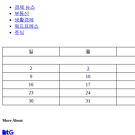
경제 뉴스
부동산
생활경제
워드프레스
주식
일
월
2
3
9
10
16
17
23
24
30
31
More About