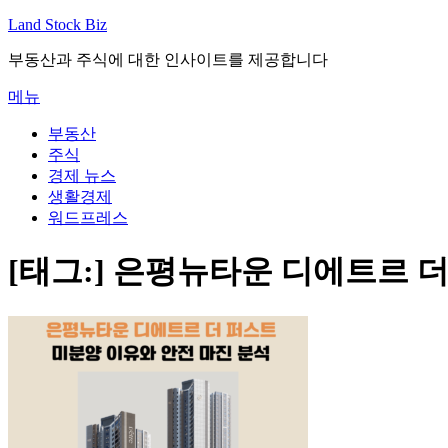
내
Land Stock Biz
용
부동산과 주식에 대한 인사이트를 제공합니다
으
로
메뉴
바
로
부동산
가
주식
기
경제 뉴스
생활경제
워드프레스
[태그:]
은평뉴타운 디에트르 더