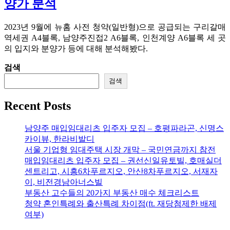
양가 분석
2023년 9월에 뉴홈 사전 청약(일반형)으로 공급되는 구리갈매
역세권 A4블록, 남양주진접2 A6블록, 인천계양 A6블록 세 곳
의 입지와 분양가 등에 대해 분석해봤다.
검색
검색
Recent Posts
남양주 매입임대리츠 입주자 모집 – 호평파라곤, 신명스
카이뷰, 한라비발디
서울 기업형 임대주택 시장 개막 – 국민연금까지 참전
매입임대리츠 입주자 모집 – 권선신일유토빌, 호매실더
센트리고, 시흥6차푸르지오, 안산8차푸르지오, 서재자
이, 비전경남아너스빌
부동산 고수들의 20가지 부동산 매수 체크리스트
청약 혼인특례와 출산특례 차이점(ft. 재당첨제한 배제
여부)