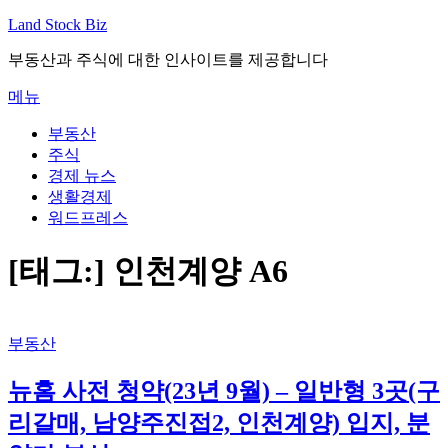
내
Land Stock Biz
용
부동산과 주식에 대한 인사이트를 제공합니다
으
로
메뉴
바
로
부동산
가
주식
기
경제 뉴스
생활경제
워드프레스
[태그:]
인천계양 A6
부동산
뉴홈 사전 청약(23년 9월) – 일반형 3곳(구
리갈매, 남양주진접2, 인천계양) 입지, 분