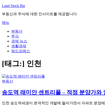
내
Land Stock Biz
용
부동산과 주식에 대한 인사이트를 제공합니다
으
로
메뉴
바
로
부동산
가
주식
기
경제 뉴스
생활경제
워드프레스
[태그:]
인천
부동산
송도역 래미안 센트리폴 – 적정 분양가와 안
인천 송도역세권이 본격적인 개발에 들어가면서 아파트 분양에 