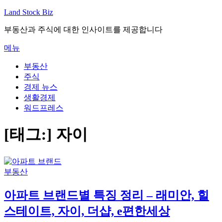
내
Land Stock Biz
용
부동산과 주식에 대한 인사이트를 제공합니다
으
로
메뉴
바
로
부동산
가
주식
기
경제 뉴스
생활경제
워드프레스
[태그:]
자이
부동산
아파트 브랜드별 특징 정리 – 래미안, 힐
스테이트, 자이, 더샵, e편한세상