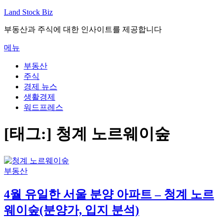
내
Land Stock Biz
용
부동산과 주식에 대한 인사이트를 제공합니다
으
로
메뉴
바
로
부동산
가
주식
기
경제 뉴스
생활경제
워드프레스
[태그:]
청계 노르웨이숲
부동산
4월 유일한 서울 분양 아파트 – 청계 노르
웨이숲(분양가, 입지 분석)