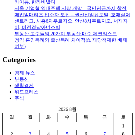
카이뷰, 한라비발디
서울 기업형 임대주택 시장 개막 – 국민연금까지 참전
매입임대리츠 입주자 모집 – 권선신일유토빌, 호매실더
센트리고, 시흥6차푸르지오, 안산8차푸르지오, 서재자
이, 비전경남아너스빌
부동산 고수들의 20가지 부동산 매수 체크리스트
청약 혼인특례와 출산특례 차이점(ft. 재당첨제한 배제
여부)
Categories
경제 뉴스
부동산
생활경제
워드프레스
주식
2026 8월
일
월
화
수
목
금
토
1
2
3
4
5
6
7
8