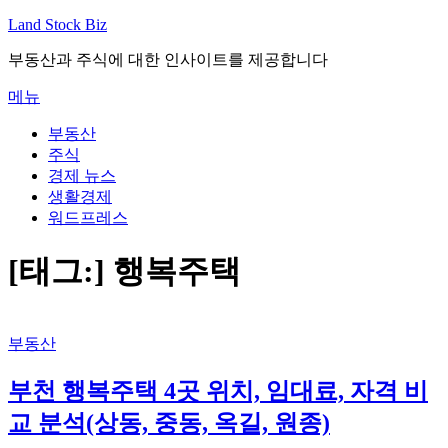
내
Land Stock Biz
용
부동산과 주식에 대한 인사이트를 제공합니다
으
로
메뉴
바
로
부동산
가
주식
기
경제 뉴스
생활경제
워드프레스
[태그:]
행복주택
부동산
부천 행복주택 4곳 위치, 임대료, 자격 비
교 분석(상동, 중동, 옥길, 원종)