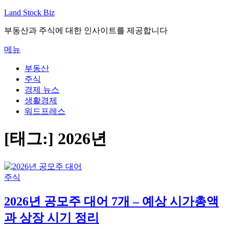
내
Land Stock Biz
용
부동산과 주식에 대한 인사이트를 제공합니다
으
로
메뉴
바
로
부동산
가
주식
기
경제 뉴스
생활경제
워드프레스
[태그:]
2026년
주식
2026년 공모주 대어 7개 – 예상 시가총액
과 상장 시기 정리