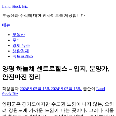
내
Land Stock Biz
용
부동산과 주식에 대한 인사이트를 제공합니다
으
로
메뉴
바
로
부동산
가
주식
기
경제 뉴스
생활경제
워드프레스
양평 하늘채 센트로힐스 – 입지, 분양가,
안전마진 정리
작성일자
2024년 05월 15일
2024년 05월 15일
글쓴이
Land
Stock Biz
양평군은 경기도이지만 수도권 느낌이 나지 않는, 오히
려 강원도에 가까운 느낌이 나는 곳이다. 그러나 서울