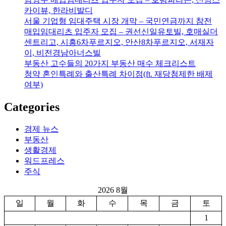
카이뷰, 한라비발디
서울 기업형 임대주택 시장 개막 – 국민연금까지 참전
매입임대리츠 입주자 모집 – 권선신일유토빌, 호매실더
센트리고, 시흥6차푸르지오, 안산8차푸르지오, 서재자
이, 비전경남아너스빌
부동산 고수들의 20가지 부동산 매수 체크리스트
청약 혼인특례와 출산특례 차이점(ft. 재당첨제한 배제
여부)
Categories
경제 뉴스
부동산
생활경제
워드프레스
주식
2026 8월
일
월
화
수
목
금
토
1