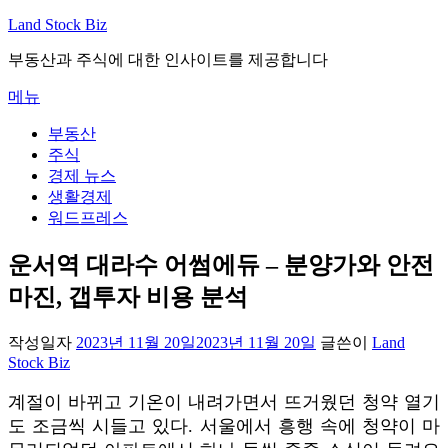
내
Land Stock Biz
용
부동산과 주식에 대한 인사이트를 제공합니다
으
로
메뉴
바
로
부동산
가
주식
기
경제 뉴스
생활경제
워드프레스
운서역 대라수 어썸에듀 – 분양가와 안전
마진, 갭투자 비용 분석
작성일자
2023년 11월 20일
2023년 11월 20일
글쓴이
Land
Stock Biz
계절이 바뀌고 기온이 내려가면서 뜨거웠던 청약 열기
도 조금씩 시들고 있다. 서울에서 흥행 속에 청약이 마