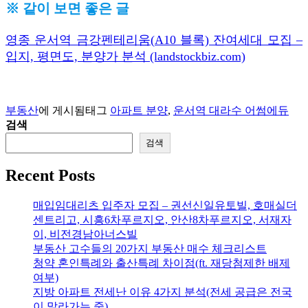
※ 같이 보면 좋은 글
영종 운서역 금강펜테리움(A10 블록) 잔여세대 모집 –
입지, 평면도, 분양가 분석 (landstockbiz.com)
부동산
에 게시됨
태그
아파트 분양
,
운서역 대라수 어썸에듀
검색
검색
Recent Posts
매입임대리츠 입주자 모집 – 권선신일유토빌, 호매실더
센트리고, 시흥6차푸르지오, 안산8차푸르지오, 서재자
이, 비전경남아너스빌
부동산 고수들의 20가지 부동산 매수 체크리스트
청약 혼인특례와 출산특례 차이점(ft. 재당첨제한 배제
여부)
지방 아파트 전세난 이유 4가지 분석(전세 공급은 전국
이 말라가는 중)